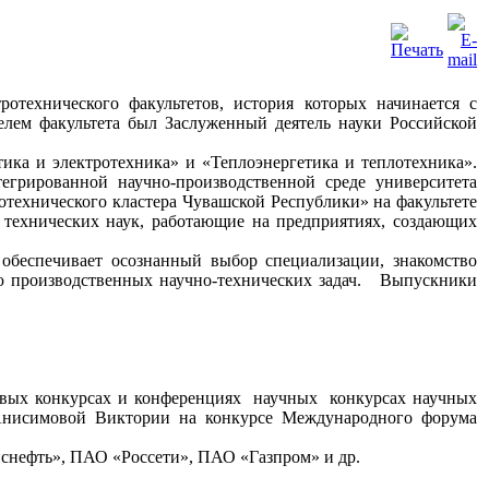
тротехнического
факультетов, история которых начинается с
ем факультета был Заслуженный деятель науки Российской
етика
и электротехника»
и «Теплоэнергетика
и теплотехника».
тегрированной
научно-производственной среде университета
технического кластера Чувашской Республики»
на факультете
технических наук, работающие
на предприятиях,
создающих
 обеспечивает осознанный выбор специализации, знакомство
ю
производственных научно-технических задач. Выпускники
евых
конкурсах
и конференциях
научных конкурсах научных
Анисимовой Виктории
на конкурсе
Международного форума
нснефть», ПАО «Россети», ПАО «Газпром»
и др.