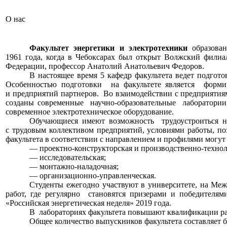
О нас
Факультет энергетики
и электротехники
образован
1961 года, когда в Чебоксарах
был открыт Волжский филиал
Федерации, профессор Анатолий Анатольевич Федоров.
В настоящее время
5 кафедр
факультета ведет подгот
Особенностью подготовки
на факультете
является форми
и предприятий
партнеров. Во взаимодействии
с предприятия
созданы современные научно-образовательные лаборатори
современное электротехническое оборудование.
Обучающиеся имеют возможность трудоустроиться
н
с трудовым
коллективом предприятий, условиями работы, по
факультета
в соответствии с направлением
и профилями
могут 
—
проектно-конструкторская и производственно-технол
— исследовательская;
— монтажно-наладочная;
— организационно-управленческая.
Студенты ежегодно участвуют
в университете, на Ме
работ, где регулярно становятся призерами
и победителями
«Российская энергетическая неделя»
2019 года.
В лабораториях факультета повышают квалификации р
Общее количество выпускников факультета составляет
б