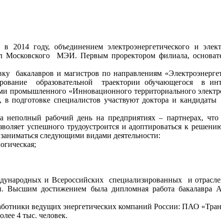
 в 2014 году, объединением электроэнергетического
и элек
 Московского МЭИ. Первым проректором филиала, основател
овку бакалавров
и магистров
по направлениям «Электроэнерг
рование образовательной траектории обучающегося
в ин
ми
промышленного «Инновационного территориального электро
и,
в подготовке
специалистов участвуют доктора
и кандидаты
а неполный
рабочий день
на предприятиях
– партнерах, что
зволяет успешного трудоустроится
и адоптироваться
к решени
заниматься следующими видами деятельности:
огическая;
ждународных
и Всероссийских
специализированных
и отрасл
.
Высшим достижением была дипломная работа бакалавра 
аботники ведущих энергетических компаний России: ПАО «Тра
олее 4 тыс. человек.