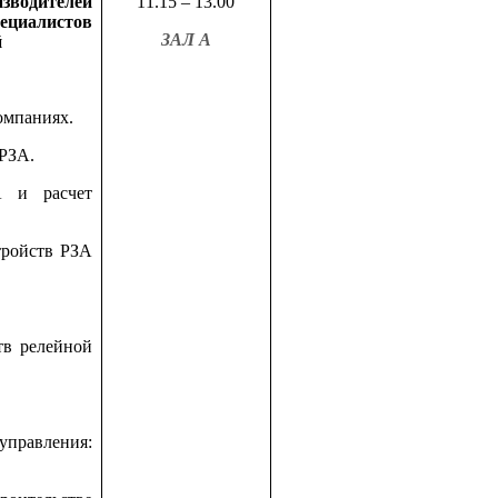
одителей
11.15 – 13.00
ециалистов
ЗАЛ А
й
омпаниях.
РЗА.
ЗА
и расчет
тройств РЗА
тв релейной
управления: