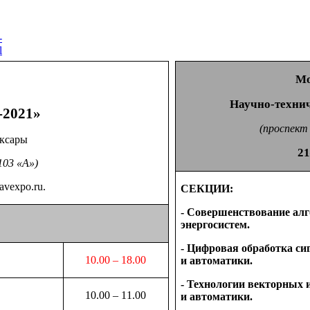
Мо
Научно-техни
2021»
(проспект
оксары
21
103 «А»)
avexpo.ru.
СЕКЦИИ:
- Совершенствование ал
энергосистем.
- Цифровая обработка с
10.00 – 18.00
и автоматики.
- Технологии векторных
10.00 – 1
1
.00
и автоматики.