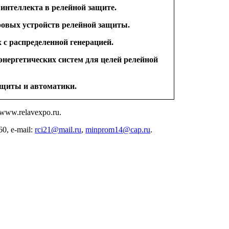
 интеллекта
в релейной
защите.
ровых устройств релейной защиты.
х
с распределенной
генерацией.
энергетических систем для целей релейной
защиты
и автоматики.
www.relavexpo.ru.
60,
e-mail:
rci21@mail.ru
,
minprom14@cap.ru
.