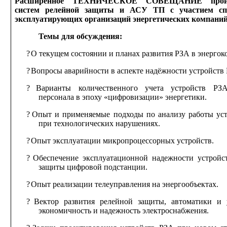
Расширенное ТЕХНИЧЕСКОЕ СОВЕЩАНИЕ произв
систем релейной защиты
и АСУ
ТП
с участием
сп
эксплуатирующих организаций энергетических компани
Темы для обсуждения:
?
О текущем состоянии
и планах
развития РЗА
в энергок
?
Вопросы аварийности
в аспекте
надёжности устройств 
?
Варианты количественного учета устройств Р
персонала
в эпоху
«цифровизации» энергетики.
?
Опыт
и применяемые
подходы по анализу работы ус
при технологических нарушениях.
?
Опыт эксплуатации микропроцессорных устройств.
?
Обеспечение эксплуатационной надежности устройс
защиты цифровой подстанции.
?
Опыт реализации телеуправления
на энергообъектах.
?
Вектор развития релейной защиты, автоматики
и 
экономичность
и надежность
электроснабжения.