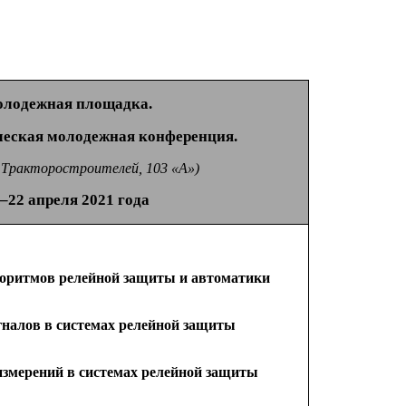
лодежная площадка.
ческая молодежная конференция.
 Тракторостроителей,
103 «А»)
–22 апреля
2021 года
горитмов релейной защиты
и автоматики
игналов
в системах
релейной защиты
 измерений
в системах
релейной защиты